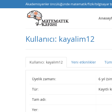
Akademisyenler öncülüğünde matematik/fizik/bilgisayar bi
Anasay
Kullanıcı: kayalim12
Kullanıcı: kayalim12
Yeni etkinlikler
Tüm 
Üyelik zamanı:
6 yıl (s
Tür:
Kayıtlı k
Tam adı:
Yer: