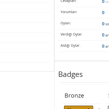
Cevapları:
0
Yorumları:
0
Oyları:
0
so
Verdiği Oylar:
0
ar
Aldığı Oylar:
0
ar
Badges
Bronze