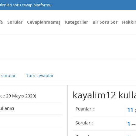
limleri soru cevap platformu
fa
Sorular
Cevaplanmamış
Kategoriler
Bir Soru Sor
Hakkı
sorular
Tüm cevaplar
kayalim12 kullan
ince 29 Mayıs 2020)
ullanıcı
Puanları:
11
p
Soruları:
1