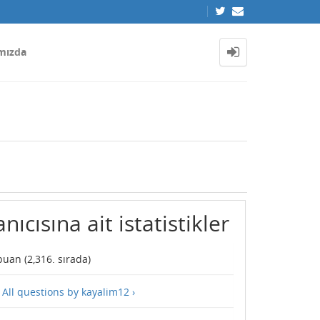
mızda
ıcısına ait istatistikler
uan (
2,316
. sırada)
—
All questions by kayalim12 ›