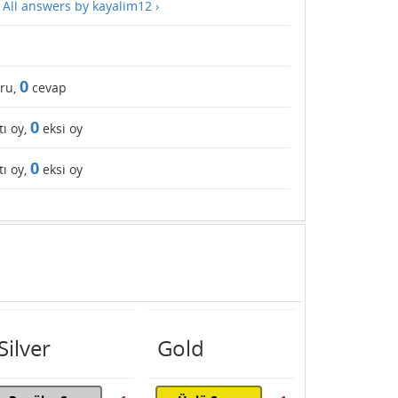
—
All answers by kayalim12 ›
0
ru,
cevap
0
tı oy,
eksi oy
0
tı oy,
eksi oy
Silver
Gold