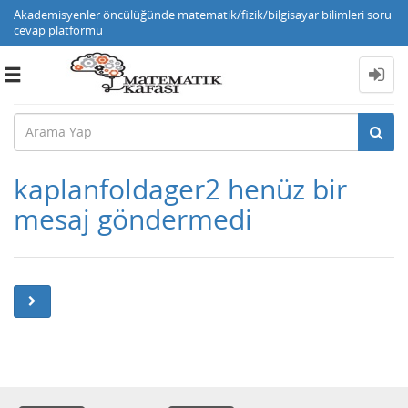
Akademisyenler öncülüğünde matematik/fizik/bilgisayar bilimleri soru
cevap platformu
Toggle
navigation
kaplanfoldager2 henüz bir
mesaj göndermedi