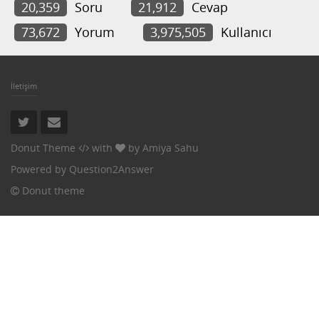
20,359
Soru
21,912
Cevap
73,672
Yorum
3,975,505
Kullanıcı
İletişim
Donut Theme
with
by
Amiya Sahu
Powered by
Question2Answer
Donut theme