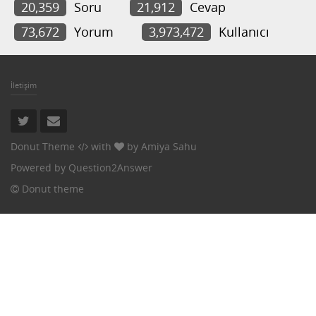
20,359
Soru
21,912
Cevap
73,672
Yorum
3,973,472
Kullanıcı
İletişim
Donut Theme
with
by
Amiya Sahu
Powered by
Question2Answer
Donut theme