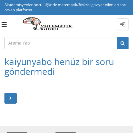
Akademisyenler öncülüğünde matematik/fizik/bilgisayar bilimleri soru
cevap platformu
Toggle
navigation
kaiyunyabo henüz bir soru
göndermedi