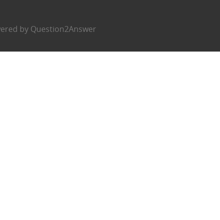
ered by
Question2Answer