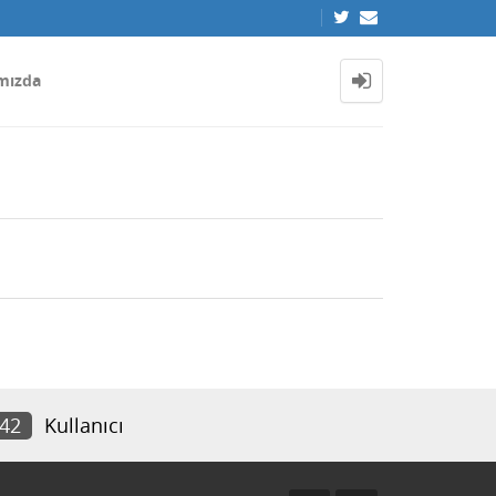
mızda
742
Kullanıcı