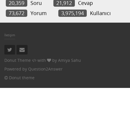
20,359
Soru
21,912
Cevap
73,672
Yorum
3,975,194
Kullanıcı
İletişim
Donut Theme
with
by
Amiya Sahu
Powered by
Question2Answer
Donut theme