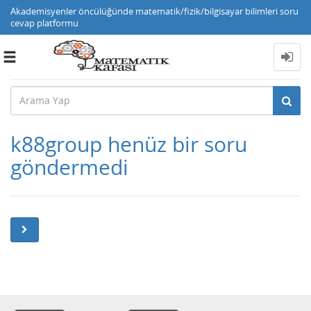
Akademisyenler öncülüğünde matematik/fizik/bilgisayar bilimleri soru
cevap platformu
Toggle
navigation
k88group henüz bir soru
göndermedi