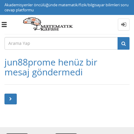
Akademisyenler öncülüğünde matematik/fizik/bilgisayar bilimleri soru
cevap platformu
Toggle
navigation
jun88prome henüz bir
mesaj göndermedi