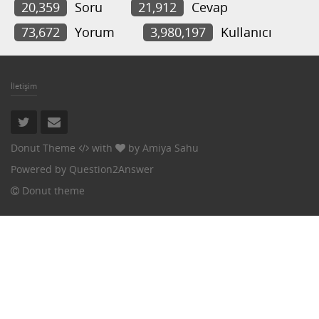
20,359
Soru
21,912
Cevap
73,672
Yorum
3,980,197
Kullanıcı
İletişim
Donut Theme
with
by
Amiya Sahu
Powered by
Question2Answer
Donut theme