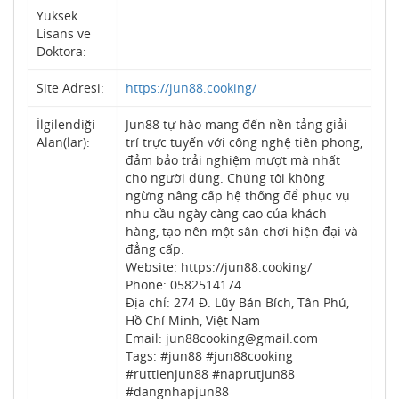
Yüksek
Lisans ve
Doktora:
Site Adresi:
https://jun88.cooking/
İlgilendiği
Jun88 tự hào mang đến nền tảng giải
Alan(lar):
trí trực tuyến với công nghệ tiên phong,
đảm bảo trải nghiệm mượt mà nhất
cho người dùng. Chúng tôi không
ngừng nâng cấp hệ thống để phục vụ
nhu cầu ngày càng cao của khách
hàng, tạo nên một sân chơi hiện đại và
đẳng cấp.
Website: https://jun88.cooking/
Phone: 0582514174
Địa chỉ: 274 Đ. Lũy Bán Bích, Tân Phú,
Hồ Chí Minh, Việt Nam
Email: jun88cooking@gmail.com
Tags: #jun88 #jun88cooking
#ruttienjun88 #naprutjun88
#dangnhapjun88