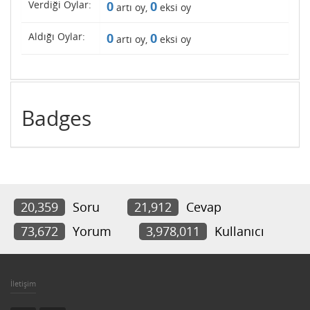
Verdiği Oylar:
0
0
artı oy,
eksi oy
Aldığı Oylar:
0
0
artı oy,
eksi oy
Badges
20,359
Soru
21,912
Cevap
73,672
Yorum
3,978,011
Kullanıcı
İletişim