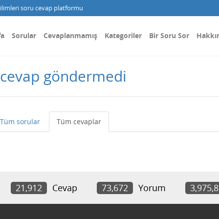
limleri soru cevap platformu
fa
Sorular
Cevaplanmamış
Kategoriler
Bir Soru Sor
Hakkı
r cevap göndermedi
Tüm sorular
Tüm cevaplar
21,912
Cevap
73,672
Yorum
3,975,