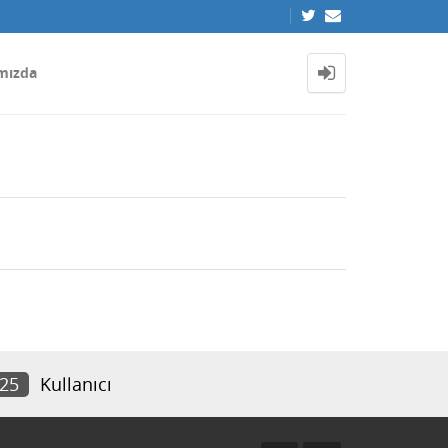
mızda
825
Kullanıcı