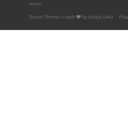
İletişim
Donut Theme
with
by
Amiya Sahu
Pow