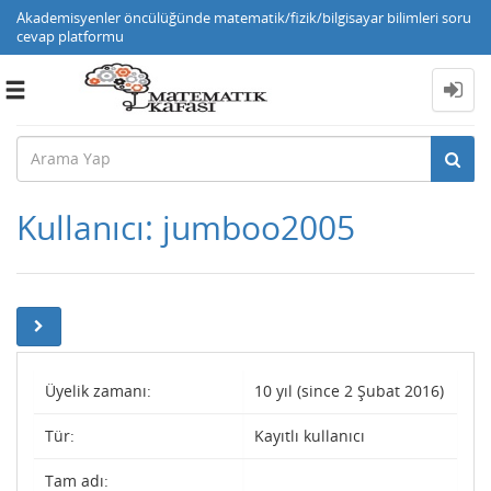
Akademisyenler öncülüğünde matematik/fizik/bilgisayar bilimleri soru
cevap platformu
Toggle
navigation
Kullanıcı: jumboo2005
Üyelik zamanı:
10 yıl (since 2 Şubat 2016)
Tür:
Kayıtlı kullanıcı
Tam adı: