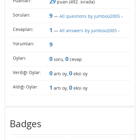
Puanları:
29
puan (
492
. sırada)
Soruları:
9
—
All questions by jumboo2005 ›
Cevapları:
1
—
All answers by jumboo2005 ›
Yorumları:
9
Oyları:
0
0
soru,
cevap
Verdiği Oylar:
0
0
artı oy,
eksi oy
Aldığı Oylar:
1
0
artı oy,
eksi oy
Badges