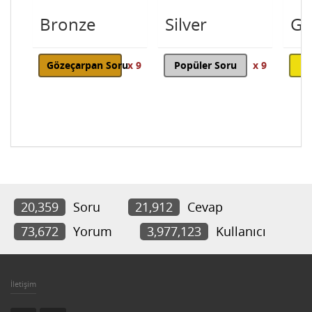
Bronze
Silver
Go
Gözeçarpan Soru
x 9
Popüler Soru
x 9
20,359
Soru
21,912
Cevap
73,672
Yorum
3,977,123
Kullanıcı
İletişim