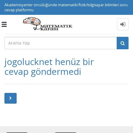
Akademisyenler öncülüğünde matematik/fizik/bilgisayar bilimleri soru
cevap platformu
Toggle
navigation
jogolucknet henüz bir
cevap göndermedi