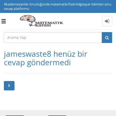
Akademisyenler öncülüğünde matematik/fizik/bilgisayar bilimleri soru
cevap platformu
Toggle
navigation
jameswaste8 henüz bir
cevap göndermedi