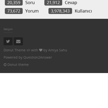
20,359
Soru
21,912
Cevap
73,672
Yorum
3,978,343
Kullanıcı
İletişim
Donut Theme
with
by
Amiya Sahu
Powered by
Question2Answer
Donut theme