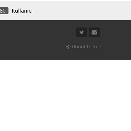
080
Kullanıcı
Donut theme