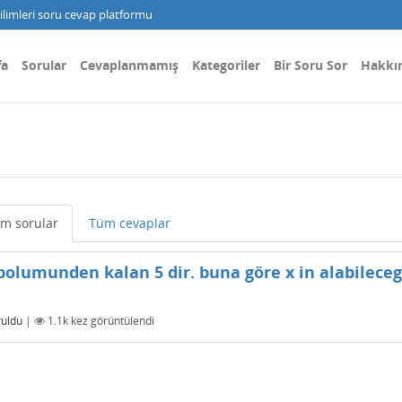
limleri soru cevap platformu
fa
Sorular
Cevaplanmamış
Kategoriler
Bir Soru Sor
Hakkı
m sorular
Tüm cevaplar
bolumunden kalan 5 dir. buna göre x in alabileceg
ruldu
|
1.1k
kez görüntülendi