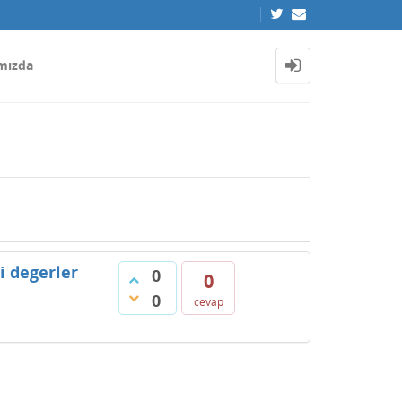
mızda
i degerler
0
0
0
cevap