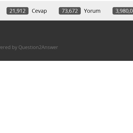
21,912
Cevap
73,672
Yorum
3,980,
ered by
Question2Answer