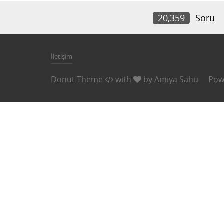
20,359
Soru
İletişim
Donut Theme
with
by
Amiya Sahu
Pow