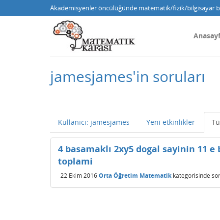
Akademisyenler öncülüğünde matematik/fizik/bilgisayar bi
Anasay
jamesjames'in soruları
Kullanıcı: jamesjames
Yeni etkinlikler
Tü
4 basamaklı 2xy5 dogal sayinin 11 e 
toplami
22 Ekim 2016
Orta Öğretim Matematik
kategorisinde
so