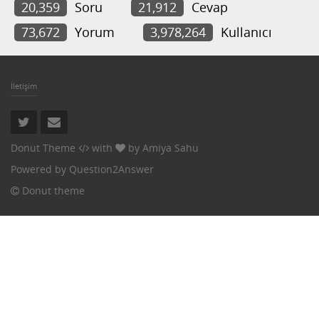
20,359
Soru
21,912
Cevap
73,672
Yorum
3,978,264
Kullanıcı
İletişim
Donut Theme
with
by
Amiya Sahu
Powered by
Question2Answer
Donut theme