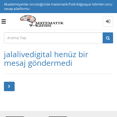
Akademisyenler öncülüğünde matematik/fizik/bilgisayar bilimleri soru
cevap platformu
Toggle
navigation
jalalivedigital henüz bir
mesaj göndermedi