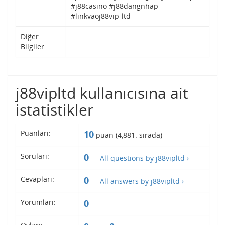
#j88casino #j88dangnhap
#linkvaoj88vip-ltd
Diğer
Bilgiler:
j88vipltd kullanıcısına ait
istatistikler
Puanları:
10
puan (
4,881
. sırada)
Soruları:
0
—
All questions by j88vipltd ›
Cevapları:
0
—
All answers by j88vipltd ›
Yorumları:
0