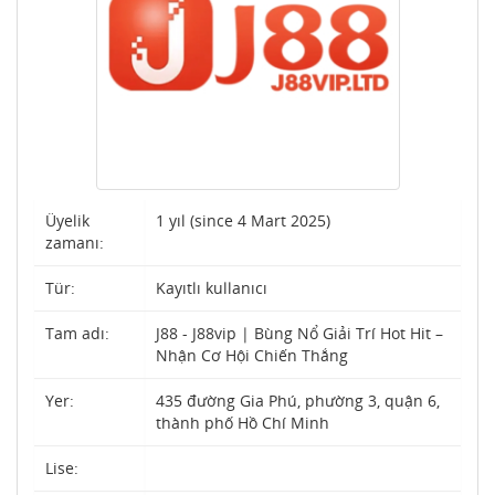
Üyelik
1 yıl (since 4 Mart 2025)
zamanı:
Tür:
Kayıtlı kullanıcı
Tam adı:
J88 - J88vip | Bùng Nổ Giải Trí Hot Hit –
Nhận Cơ Hội Chiến Thắng
Yer:
435 đường Gia Phú, phường 3, quận 6,
thành phố Hồ Chí Minh
Lise: