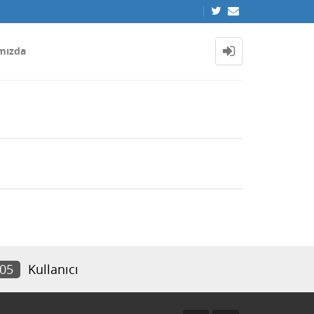
mızda
905
Kullanıcı