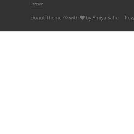
İletişim
Donut Theme
with
by
Amiya Sahu
Pow