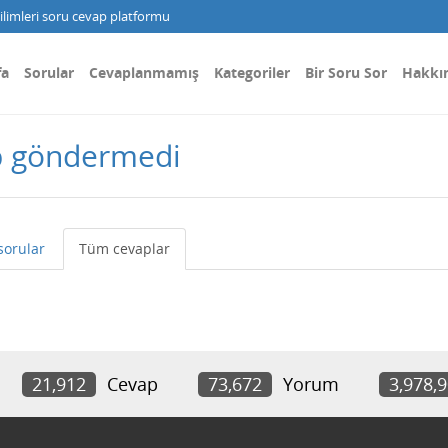
limleri soru cevap platformu
fa
Sorular
Cevaplanmamış
Kategoriler
Bir Soru Sor
Hakkı
ap göndermedi
sorular
Tüm cevaplar
21,912
Cevap
73,672
Yorum
3,978,