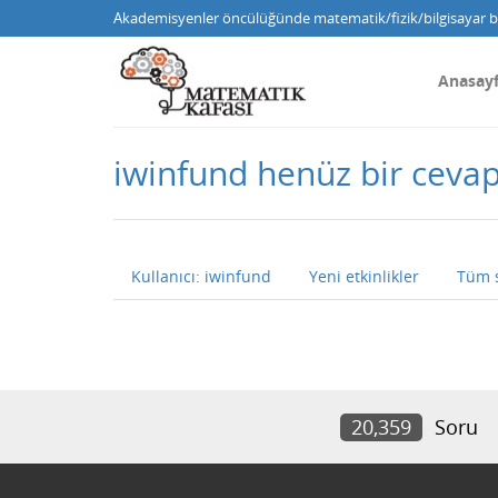
Akademisyenler öncülüğünde matematik/fizik/bilgisayar bi
Anasay
iwinfund henüz bir cev
Kullanıcı: iwinfund
Yeni etkinlikler
Tüm 
20,359
Soru