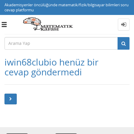
Akademisyenler öncülüğünde matematik/fizik/bilgisayar bilimleri soru
cevap platformu
Toggle
navigation
iwin68clubio henüz bir
cevap göndermedi