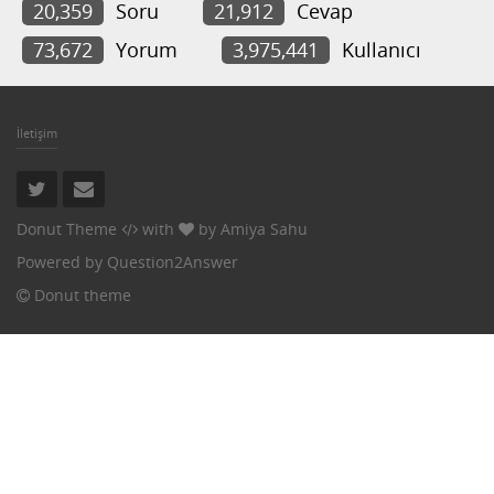
20,359
Soru
21,912
Cevap
73,672
Yorum
3,975,441
Kullanıcı
İletişim
Donut Theme
with
by
Amiya Sahu
Powered by
Question2Answer
Donut theme