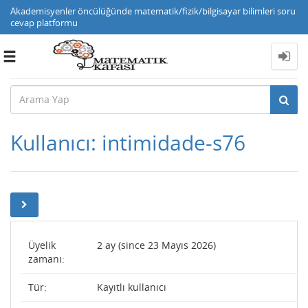
Akademisyenler öncülüğünde matematik/fizik/bilgisayar bilimleri soru
cevap platformu
Toggle
navigation
Kullanıcı: intimidade-s76
Üyelik
2 ay (since 23 Mayıs 2026)
zamanı:
Tür:
Kayıtlı kullanıcı