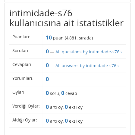
intimidade-s76
kullanıcısına ait istatistikler
Puanları:
10
puan (
4,881
. sırada)
Soruları:
0
—
All questions by intimidade-s76 ›
Cevapları:
0
—
All answers by intimidade-s76 ›
Yorumları:
0
Oyları:
0
0
soru,
cevap
Verdiği Oylar:
0
0
artı oy,
eksi oy
Aldığı Oylar:
0
0
artı oy,
eksi oy