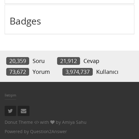
Badges
20,359
Soru
21,912
Cevap
73,672
Yorum
3,974,737
Kullanıcı
İletişim
Donut Theme
with
by
Amiya Sahu
Powered by
Question2Answer