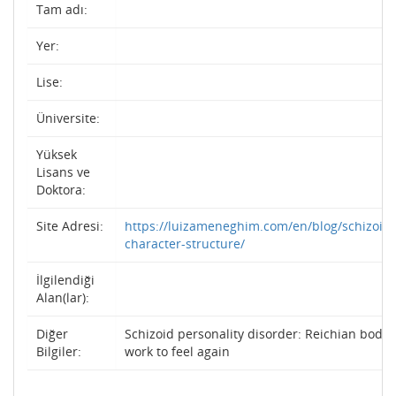
Tam adı:
Yer:
Lise:
Üniversite:
Yüksek
Lisans ve
Doktora:
Site Adresi:
https://luizameneghim.com/en/blog/schizoid-
character-structure/
İlgilendiği
Alan(lar):
Diğer
Schizoid personality disorder: Reichian body
Bilgiler:
work to feel again