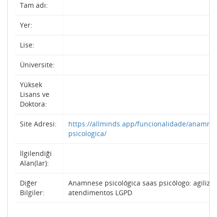
Tam adı:
Yer:
Lise:
Üniversite:
Yüksek
Lisans ve
Doktora:
Site Adresi:
https://allminds.app/funcionalidade/anamne
psicologica/
İlgilendiği
Alan(lar):
Diğer
Anamnese psicológica saas psicólogo: agilize
Bilgiler:
atendimentos LGPD