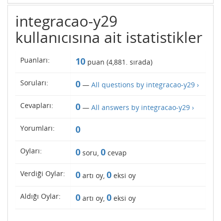
integracao-y29
kullanıcısına ait istatistikler
Puanları:
10
puan (
4,881
. sırada)
Soruları:
0
—
All questions by integracao-y29 ›
Cevapları:
0
—
All answers by integracao-y29 ›
Yorumları:
0
Oyları:
0
0
soru,
cevap
Verdiği Oylar:
0
0
artı oy,
eksi oy
Aldığı Oylar:
0
0
artı oy,
eksi oy