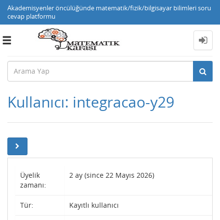
Akademisyenler öncülüğünde matematik/fizik/bilgisayar bilimleri soru
cevap platformu
Toggle
navigation
Kullanıcı: integracao-y29
Üyelik
2 ay (since 22 Mayıs 2026)
zamanı:
Tür:
Kayıtlı kullanıcı