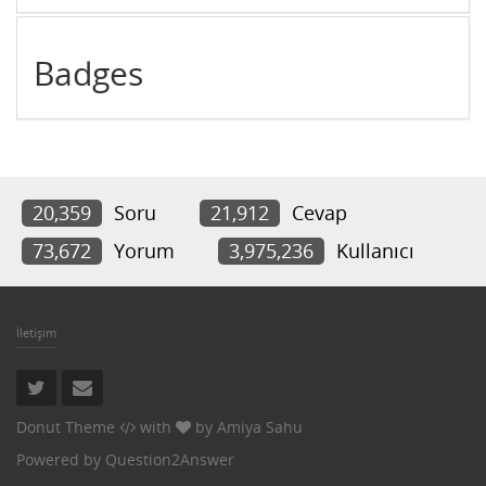
Badges
20,359
Soru
21,912
Cevap
73,672
Yorum
3,975,236
Kullanıcı
İletişim
Donut Theme
with
by
Amiya Sahu
Powered by
Question2Answer