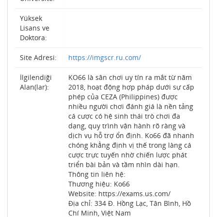
Yüksek
Lisans ve
Doktora:
Site Adresi:
https://imgscr.ru.com/
İlgilendiği
KO66 là sân chơi uy tín ra mắt từ năm
Alan(lar):
2018, hoạt động hợp pháp dưới sự cấp
phép của CEZA (Philippines) được
nhiều người chơi đánh giá là nền tảng
cá cược có hệ sinh thái trò chơi đa
dạng, quy trình vận hành rõ ràng và
dịch vụ hỗ trợ ổn định. Ko66 đã nhanh
chóng khẳng định vị thế trong làng cá
cược trực tuyến nhờ chiến lược phát
triển bài bản và tầm nhìn dài hạn.
Thông tin liên hệ:
Thương hiệu: Ko66
Website: https://exams.us.com/
Địa chỉ: 334 Đ. Hồng Lạc, Tân Bình, Hồ
Chí Minh, Việt Nam