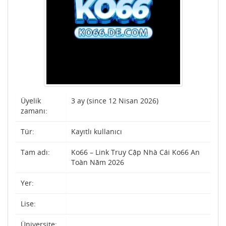
Üyelik
3 ay (since 12 Nisan 2026)
zamanı:
Tür:
Kayıtlı kullanıcı
Tam adı:
Ko66 – Link Truy Cập Nhà Cái Ko66 An
Toàn Năm 2026
Yer:
Lise:
Üniversite: