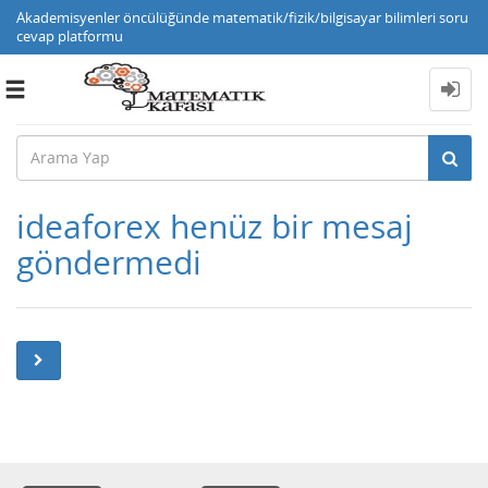
Akademisyenler öncülüğünde matematik/fizik/bilgisayar bilimleri soru
cevap platformu
Toggle
navigation
ideaforex henüz bir mesaj
göndermedi