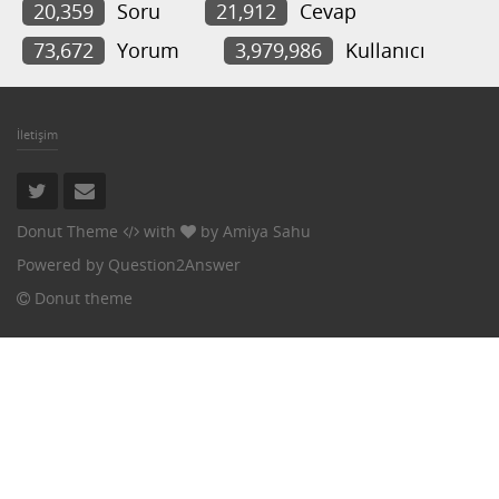
20,359
Soru
21,912
Cevap
73,672
Yorum
3,979,986
Kullanıcı
İletişim
Donut Theme
with
by
Amiya Sahu
Powered by
Question2Answer
Donut theme