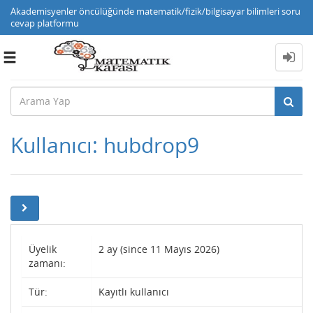
Akademisyenler öncülüğünde matematik/fizik/bilgisayar bilimleri soru
cevap platformu
Toggle
navigation
Kullanıcı: hubdrop9
Üyelik
2 ay (since 11 Mayıs 2026)
zamanı:
Tür:
Kayıtlı kullanıcı