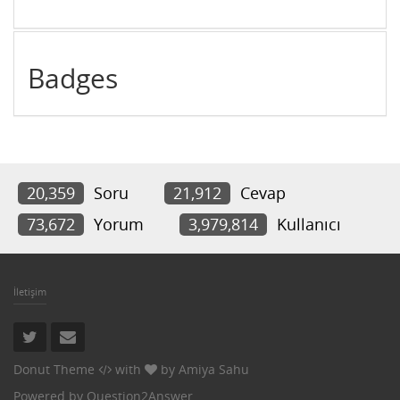
Badges
20,359
Soru
21,912
Cevap
73,672
Yorum
3,979,814
Kullanıcı
İletişim
Donut Theme
with
by
Amiya Sahu
Powered by
Question2Answer