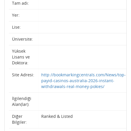
Tam adı:
Yer:
Lise:
Üniversite:
Yüksek
Lisans ve
Doktora:
Site Adresi:
http://bookmarkingcentrals.com/News/top-
payid-casinos-australia-2026-instant-
withdrawals-real-money-pokies/
İlgilendiği
Alan(lar):
Diğer
Ranked & Listed
Bilgiler: