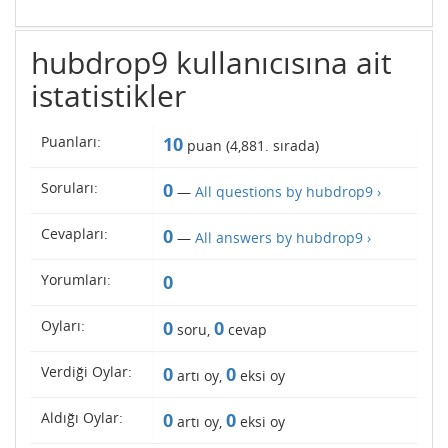
hubdrop9 kullanıcısına ait
istatistikler
Puanları:
10
puan (
4,881
. sırada)
Soruları:
0
—
All questions by hubdrop9 ›
Cevapları:
0
—
All answers by hubdrop9 ›
Yorumları:
0
Oyları:
0
0
soru,
cevap
Verdiği Oylar:
0
0
artı oy,
eksi oy
Aldığı Oylar:
0
0
artı oy,
eksi oy