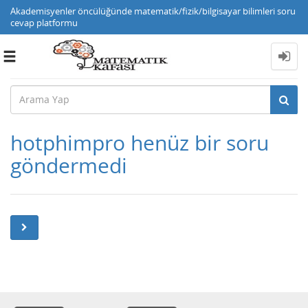
Akademisyenler öncülüğünde matematik/fizik/bilgisayar bilimleri soru
cevap platformu
Toggle
navigation
hotphimpro henüz bir soru
göndermedi