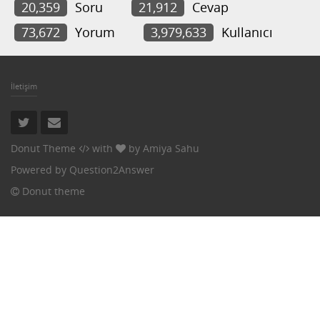
20,359
Soru
21,912
Cevap
73,672
Yorum
3,979,633
Kullanıcı
İletişim
Donut Theme
with
by
Amiya Sahu
Powered by
Question2Answer
Donut theme