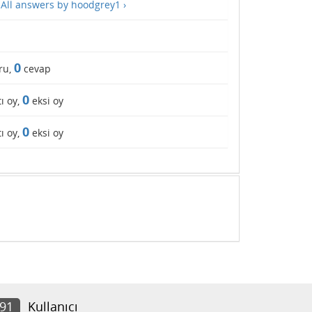
—
All answers by hoodgrey1 ›
0
ru,
cevap
0
ı oy,
eksi oy
0
ı oy,
eksi oy
391
Kullanıcı