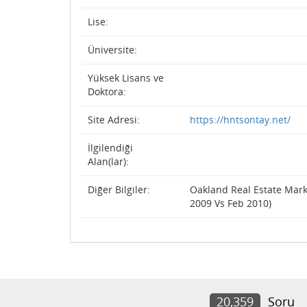
Lise:
Üniversite:
Yüksek Lisans ve
Doktora:
Site Adresi:
https://hntsontay.net/
İlgilendiği
Alan(lar):
Diğer Bilgiler:
Oakland Real Estate Mar
2009 Vs Feb 2010)
20,359
Soru