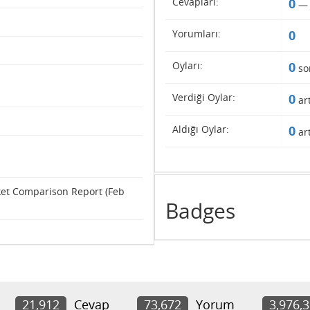
Cevapları:
0
Yorumları:
0
Oyları:
0
so
Verdiği Oylar:
0
art
Aldığı Oylar:
0
art
ket Comparison Report (Feb
Badges
21,912
Cevap
73,672
Yorum
3,976,