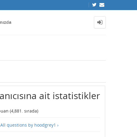
mızda
nıcısına ait istatistikler
uan (
4,881
. sırada)
—
All questions by hoodgrey1 ›