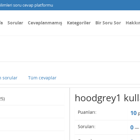
limleri soru cevap platformu
fa
Sorular
Cevaplanmamış
Kategoriler
Bir Soru Sor
Hakkı
 sorular
Tüm cevaplar
hoodgrey1 kulla
25)
Puanları:
10
p
Soruları:
0