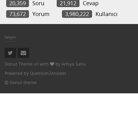
20,359
Soru
21,912
Cevap
73,672
Yorum
3,980,222
Kullanıcı
İletişim
Donut Theme
with
by
Amiya Sahu
Powered by
Question2Answer
Donut theme