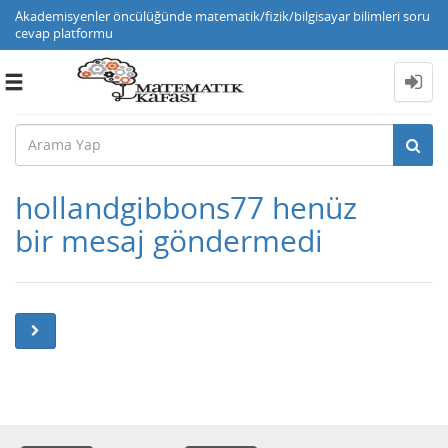
Akademisyenler öncülüğünde matematik/fizik/bilgisayar bilimleri soru
cevap platformu
Toggle
navigation
hollandgibbons77 henüz
bir mesaj göndermedi