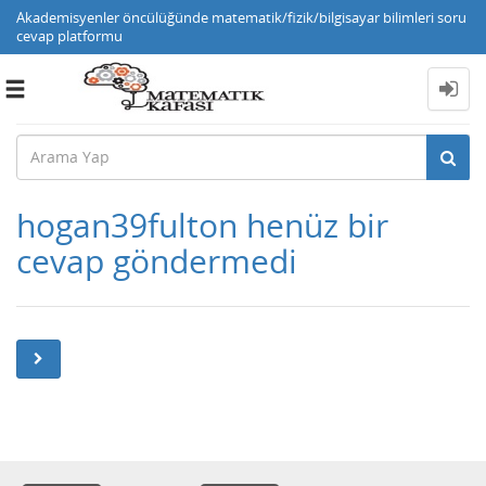
Akademisyenler öncülüğünde matematik/fizik/bilgisayar bilimleri soru
cevap platformu
Toggle
navigation
hogan39fulton henüz bir
cevap göndermedi