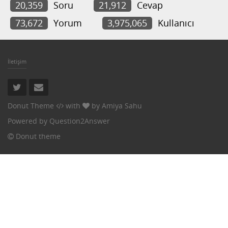
20,359
Soru
21,912
Cevap
73,672
Yorum
3,975,065
Kullanıcı
İletişim
Donut Theme
with
by
Amiya Sahu
Powered by
Question2Answer
Donut theme