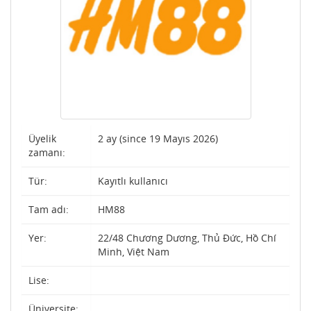
Üyelik
2 ay (since 19 Mayıs 2026)
zamanı:
Tür:
Kayıtlı kullanıcı
Tam adı:
HM88
Yer:
22/48 Chương Dương, Thủ Đức, Hồ Chí
Minh, Việt Nam
Lise:
Üniversite: