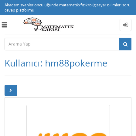
Akademisyenler öncülüğünde matematik/fizik/bilgisayar bilimleri soru
cevap platformu
Toggle
navigation
Kullanıcı: hm88pokerme