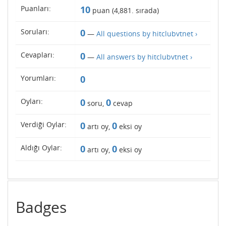
Puanları:
10
puan (
4,881
. sırada)
Soruları:
0
—
All questions by hitclubvtnet ›
Cevapları:
0
—
All answers by hitclubvtnet ›
Yorumları:
0
Oyları:
0
0
soru,
cevap
Verdiği Oylar:
0
0
artı oy,
eksi oy
Aldığı Oylar:
0
0
artı oy,
eksi oy
Badges