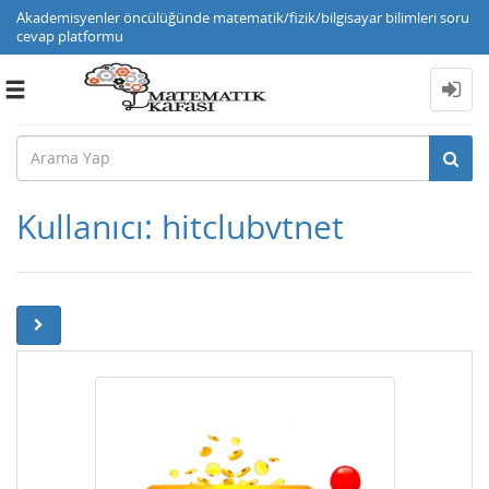
Akademisyenler öncülüğünde matematik/fizik/bilgisayar bilimleri soru
cevap platformu
Toggle
navigation
Kullanıcı: hitclubvtnet