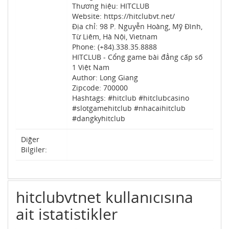
Thương hiệu: HITCLUB
Website: https://hitclubvt.net/
Địa chỉ: 98 P. Nguyễn Hoàng, Mỹ Đình,
Từ Liêm, Hà Nội, Vietnam
Phone: (+84).338.35.8888
HITCLUB - Cổng game bài đẳng cấp số
1 Việt Nam
Author: Long Giang
Zipcode: 700000
Hashtags: #hitclub #hitclubcasino
#slotgamehitclub #nhacaihitclub
#dangkyhitclub
Diğer
Bilgiler:
hitclubvtnet kullanıcısına
ait istatistikler