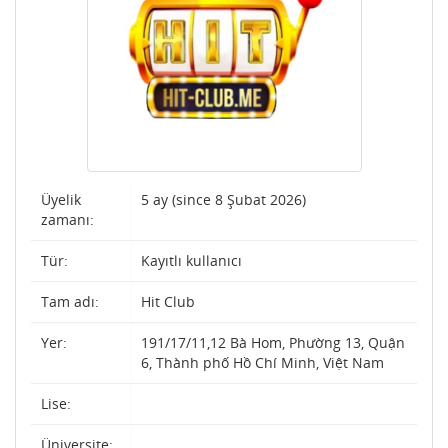
Üyelik
5 ay (since 8 Şubat 2026)
zamanı:
Tür:
Kayıtlı kullanıcı
Tam adı:
Hit Club
Yer:
191/17/11,12 Bà Hom, Phường 13, Quận
6, Thành phố Hồ Chí Minh, Việt Nam
Lise:
Üniversite: