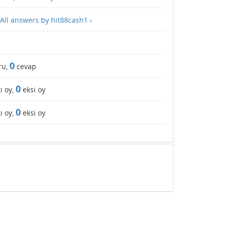
All answers by hit88cash1 ›
0
ru,
cevap
0
ı oy,
eksi oy
0
ı oy,
eksi oy