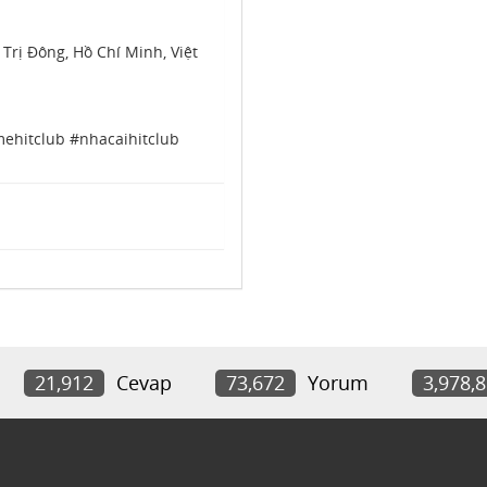
 Trị Đông, Hồ Chí Minh, Việt
mehitclub #nhacaihitclub
21,912
Cevap
73,672
Yorum
3,978,