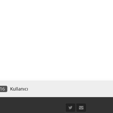
816
Kullanıcı