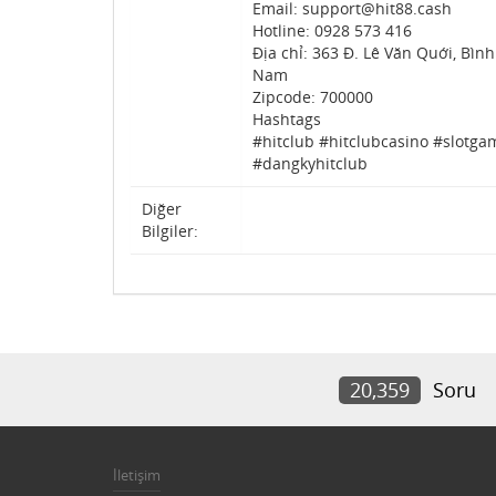
Email: support@hit88.cash
Hotline: 0928 573 416
Địa chỉ: 363 Đ. Lê Văn Quới, Bình
Nam
Zipcode: 700000
Hashtags
#hitclub #hitclubcasino #slotga
#dangkyhitclub
Diğer
Bilgiler:
20,359
Soru
İletişim