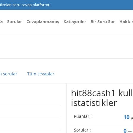
limleri soru cevap platformu
fa
Sorular
Cevaplanmamış
Kategoriler
Bir Soru Sor
Hakkı
 sorular
Tüm cevaplar
hit88cash1 kull
istatistikler
Puanları:
10
p
Soruları:
0
—