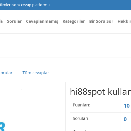
limleri soru cevap platformu
fa
Sorular
Cevaplanmamış
Kategoriler
Bir Soru Sor
Hakkı
orular
Tüm cevaplar
hi88spot kullanı
Puanları:
10
Soruları:
0