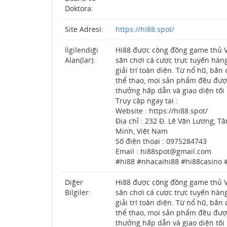
Doktora:
Site Adresi:
https://hi88.spot/
İlgilendiği
Hi88 được cộng đồng game thủ V
Alan(lar):
sân chơi cá cược trực tuyến hàn
giải trí toàn diện. Từ nổ hũ, bắn 
thể thao, mọi sản phẩm đều được
thưởng hấp dẫn và giao diện tối
Truy cập ngay tại :
Website : https://hi88.spot/
Địa chỉ : 232 Đ. Lê Văn Lương, T
Minh, Việt Nam
Số điện thoại : 0975284743
Email : hi88spot@gmail.com
#hi88 #nhacaihi88 #hi88casino 
Diğer
Hi88 được cộng đồng game thủ V
Bilgiler:
sân chơi cá cược trực tuyến hàn
giải trí toàn diện. Từ nổ hũ, bắn 
thể thao, mọi sản phẩm đều được
thưởng hấp dẫn và giao diện tối