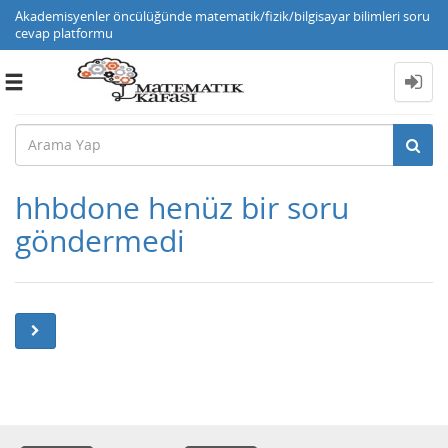
Akademisyenler öncülüğünde matematik/fizik/bilgisayar bilimleri soru
cevap platformu
Toggle
navigation
hhbdone henüz bir soru
göndermedi