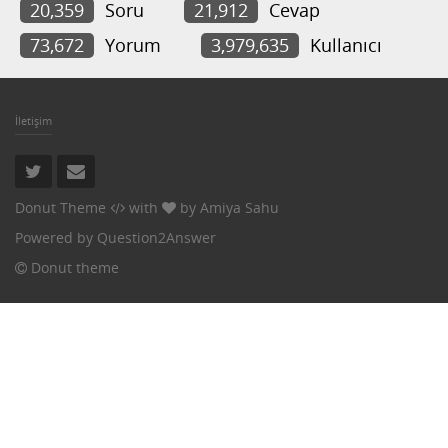
20,359
Soru
21,912
Cevap
73,672
Yorum
3,979,635
Kullanıcı
İletişim
Donut Theme
with
by
Amiya Sahu
Powered by
Question2Answer
Donut theme