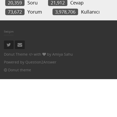
20,359
Soru
21,912
Cevap
73,672
Yorum
3,978,706
Kullanıcı
İletişim
Donut Theme
with
by
Amiya Sahu
Powered by
Question2Answer
Donut theme