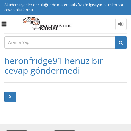
Akademisyenler öncülüğünde matematik/fizik/bilgisayar bilimleri soru
cevap platformu
Toggle
navigation
heronfridge91 henüz bir
cevap göndermedi