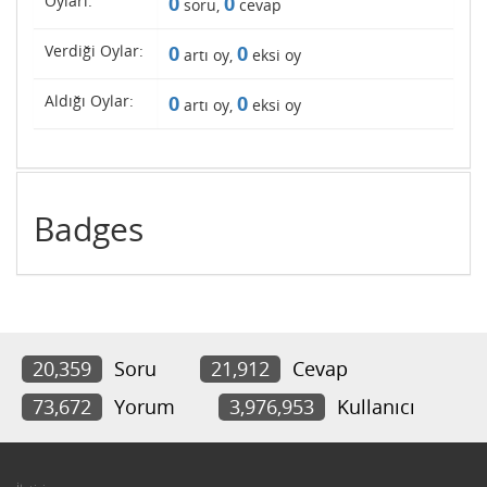
Oyları:
0
0
soru,
cevap
Verdiği Oylar:
0
0
artı oy,
eksi oy
Aldığı Oylar:
0
0
artı oy,
eksi oy
Badges
20,359
Soru
21,912
Cevap
73,672
Yorum
3,976,953
Kullanıcı