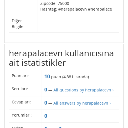
Zipcode: 75000
Hashtag: #herapalacevn #herapalace
Diğer
Bilgiler:
herapalacevn kullanıcısına
ait istatistikler
Puanları:
10
puan (
4,881
. sırada)
Soruları:
0
—
All questions by herapalacevn ›
Cevapları:
0
—
All answers by herapalacevn ›
Yorumları:
0