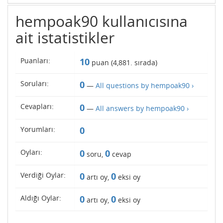
hempoak90 kullanıcısına
ait istatistikler
Puanları:
10
puan (
4,881
. sırada)
Soruları:
0
—
All questions by hempoak90 ›
Cevapları:
0
—
All answers by hempoak90 ›
Yorumları:
0
Oyları:
0
0
soru,
cevap
Verdiği Oylar:
0
0
artı oy,
eksi oy
Aldığı Oylar:
0
0
artı oy,
eksi oy