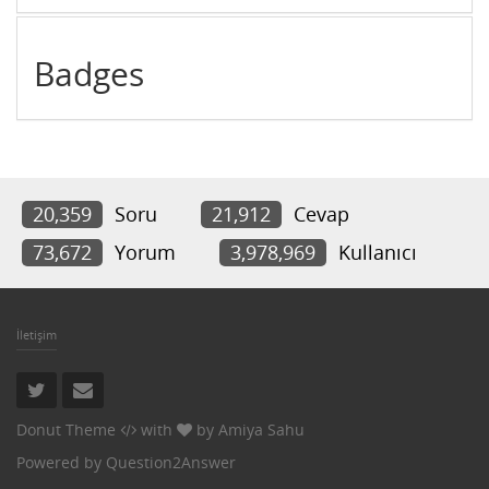
Badges
20,359
Soru
21,912
Cevap
73,672
Yorum
3,978,969
Kullanıcı
İletişim
Donut Theme
with
by
Amiya Sahu
Powered by
Question2Answer