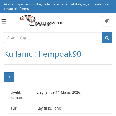
Akademisyenler öncülüğünde matematik/fizik/bilgisayar bilimleri soru
cevap platformu
Toggle
navigation
Kullanıcı: hempoak90
Üyelik
2 ay (since 11 Mayıs 2026)
zamanı:
Tür:
Kayıtlı kullanıcı