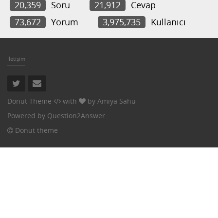
20,359
Soru
21,912
Cevap
73,672
Yorum
3,975,735
Kullanıcı
İletişim
Donut Theme
with
by
Amiya Sahu
Powered by
Question2Answer
Donut theme