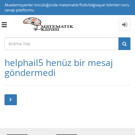
Akademisyenler öncülüğünde matematik/fizik/bilgisayar bilimleri soru
cevap platformu
Toggle
navigation
helphail5 henüz bir mesaj
göndermedi