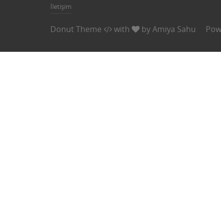
İletişim
Donut Theme
with
by
Amiya Sahu
Pow