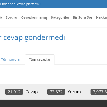
limleri soru cevap platformu
fa
Sorular
Cevaplanmamış
Kategoriler
Bir Soru Sor
Hakkı
r cevap göndermedi
Tüm sorular
Tüm cevaplar
21,912
Cevap
73,672
Yorum
3,977,