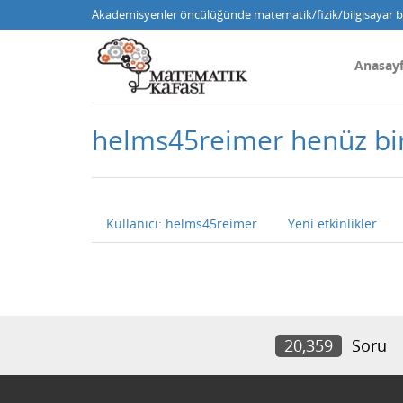
Akademisyenler öncülüğünde matematik/fizik/bilgisayar bi
Anasay
helms45reimer henüz bi
Kullanıcı: helms45reimer
Yeni etkinlikler
20,359
Soru