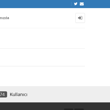
mızda
874
Kullanıcı