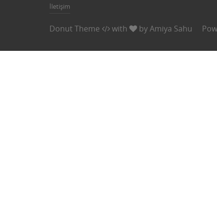
İletişim
Donut Theme
with
by
Amiya Sahu
Pow