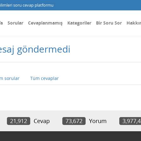
limleri soru cevap platformu
fa
Sorular
Cevaplanmamış
Kategoriler
Bir Soru Sor
Hakkı
esaj göndermedi
m sorular
Tüm cevaplar
21,912
Cevap
73,672
Yorum
3,977,