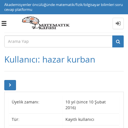
Akademisyenler öncülüğünde matematik/fizik/bilgisayar bilimleri soru
cevap platformu
Toggle
navigation
Kullanıcı: hazar kurban
Üyelik zamanı:
10 yıl (since 10 Şubat
2016)
Tür:
Kayıtlı kullanıcı