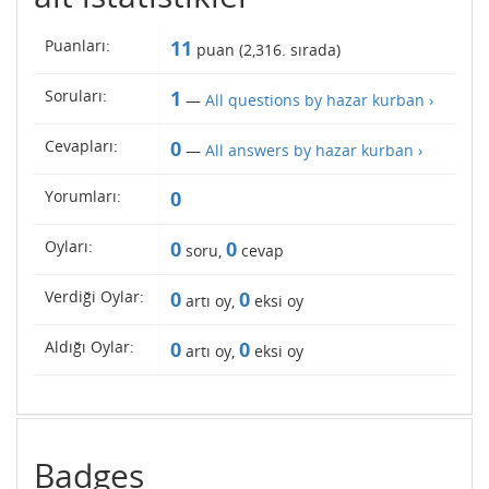
Puanları:
11
puan (
2,316
. sırada)
Soruları:
1
—
All questions by hazar kurban ›
Cevapları:
0
—
All answers by hazar kurban ›
Yorumları:
0
Oyları:
0
0
soru,
cevap
Verdiği Oylar:
0
0
artı oy,
eksi oy
Aldığı Oylar:
0
0
artı oy,
eksi oy
Badges