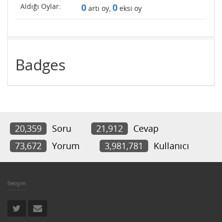
Aldığı Oylar:
0
0
artı oy,
eksi oy
Badges
20,359
Soru
21,912
Cevap
73,672
Yorum
3,981,781
Kullanıcı
İletişim