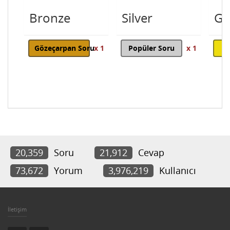
Bronze
Silver
Go
Gözeçarpan Soru
x 1
Popüler Soru
x 1
20,359
Soru
21,912
Cevap
73,672
Yorum
3,976,219
Kullanıcı
İletişim