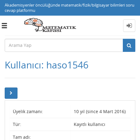
Akademisyenler öncülüğünde matematik/fizik/bilgisayar bilimleri soru
cevap platformu
Toggle
navigation
Kullanıcı: haso1546
Üyelik zamanı:
10 yıl (since 4 Mart 2016)
Tür:
Kayıtlı kullanıcı
Tam adı: