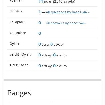
Puanları:
11
puan (
2,316
. sırada)
Soruları:
1
—
All questions by haso1546 ›
Cevapları:
0
—
All answers by haso1546 ›
Yorumları:
0
Oyları:
0
0
soru,
cevap
Verdiği Oylar:
0
0
artı oy,
eksi oy
Aldığı Oylar:
0
0
artı oy,
eksi oy
Badges