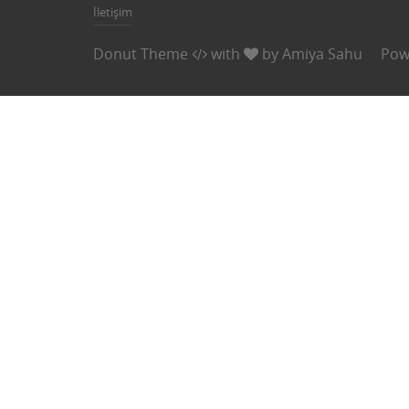
İletişim
Donut Theme
with
by
Amiya Sahu
Pow