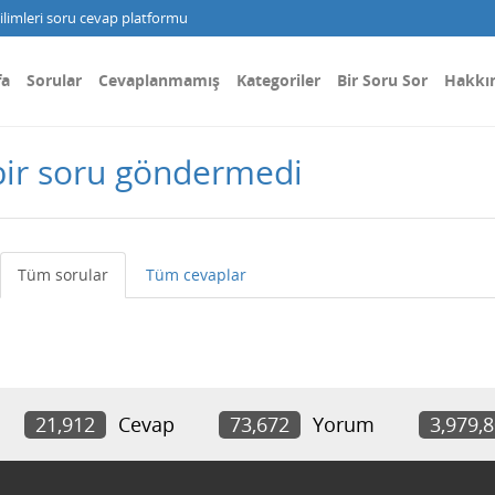
limleri soru cevap platformu
fa
Sorular
Cevaplanmamış
Kategoriler
Bir Soru Sor
Hakkı
bir soru göndermedi
Tüm sorular
Tüm cevaplar
21,912
Cevap
73,672
Yorum
3,979,