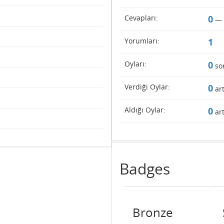
Cevapları:
0
—
Yorumları:
1
Oyları:
0
so
Verdiği Oylar:
0
art
Aldığı Oylar:
0
art
Badges
Bronze