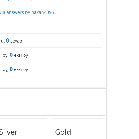
All answers by hakan4095 ›
0
ru,
cevap
0
ı oy,
eksi oy
0
ı oy,
eksi oy
Silver
Gold