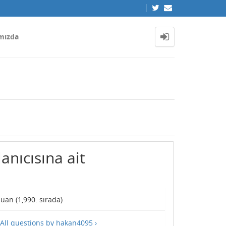
mızda
anıcısına ait
uan (
1,990
. sırada)
All questions by hakan4095 ›