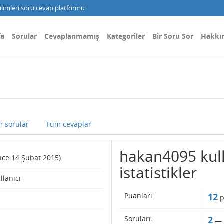
limleri soru cevap platformu
fa
Sorular
Cevaplanmamış
Kategoriler
Bir Soru Sor
Hakkı
 sorular
Tüm cevaplar
hakan4095 kull
ince 14 Şubat 2015)
istatistikler
ullanıcı
Puanları:
12
p
Soruları:
2
—