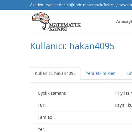
Akademisyenler öncülüğünde matematik/fizik/bilgisayar bi
Anasay
Kullanıcı: hakan4095
Kullanıcı: hakan4095
Yeni etkinlikler
Tüm
Üyelik zamanı:
11 yıl (s
Tür:
Kayıtlı k
Tam adı:
Yer: