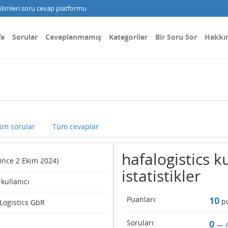
limleri soru cevap platformu
fa
Sorular
Cevaplanmamış
Kategoriler
Bir Soru Sor
Hakkı
üm sorular
Tüm cevaplar
hafalogistics ku
(since 2 Ekim 2024)
istatistikler
 kullanıcı
Puanları:
10
pu
Logistics GbR
Soruları:
0
—