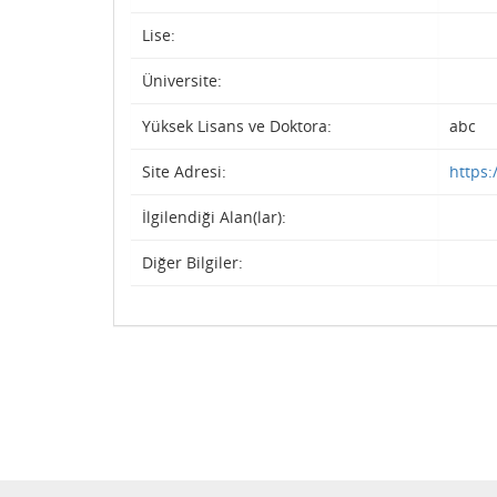
Lise:
Üniversite:
Yüksek Lisans ve Doktora:
abc
Site Adresi:
https:
İlgilendiği Alan(lar):
Diğer Bilgiler: