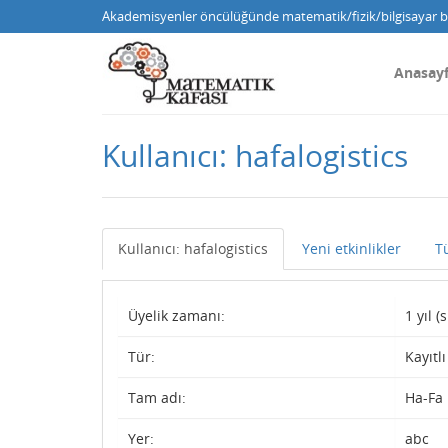
Akademisyenler öncülüğünde matematik/fizik/bilgisayar bi
Anasay
Kullanıcı: hafalogistics
Kullanıcı: hafalogistics
Yeni etkinlikler
T
Üyelik zamanı:
1 yıl 
Tür:
Kayıtlı
Tam adı:
Ha-Fa 
Yer:
abc