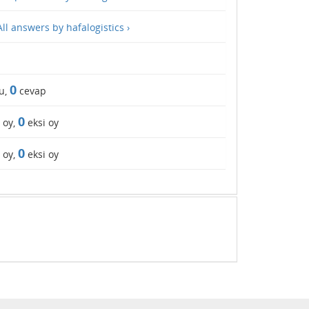
All answers by hafalogistics ›
0
u,
cevap
0
 oy,
eksi oy
0
 oy,
eksi oy