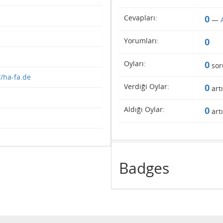
Cevapları:
0
—
Yorumları:
0
Oyları:
0
sor
//ha-fa.de
Verdiği Oylar:
0
artı
Aldığı Oylar:
0
artı
Badges