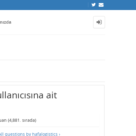
mızda
llanıcısına ait
an (
4,881
. sırada)
All questions by hafalogistics ›