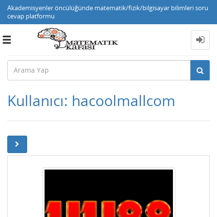
Akademisyenler öncülüğünde matematik/fizik/bilgisayar bilimleri soru
cevap platformu
Toggle
navigation
Kullanıcı: hacoolmallcom