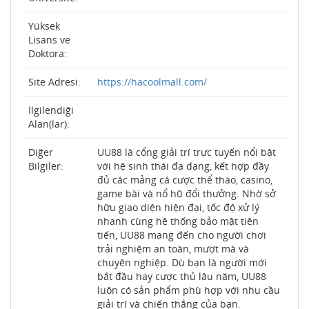
Yüksek
Lisans ve
Doktora:
Site Adresi:
https://hacoolmall.com/
İlgilendiği
Alan(lar):
Diğer
UU88 là cổng giải trí trực tuyến nổi bật
Bilgiler:
với hệ sinh thái đa dạng, kết hợp đầy
đủ các mảng cá cược thể thao, casino,
game bài và nổ hũ đổi thưởng. Nhờ sở
hữu giao diện hiện đại, tốc độ xử lý
nhanh cùng hệ thống bảo mật tiên
tiến, UU88 mang đến cho người chơi
trải nghiệm an toàn, mượt mà và
chuyên nghiệp. Dù bạn là người mới
bắt đầu hay cược thủ lâu năm, UU88
luôn có sản phẩm phù hợp với nhu cầu
giải trí và chiến thắng của bạn.