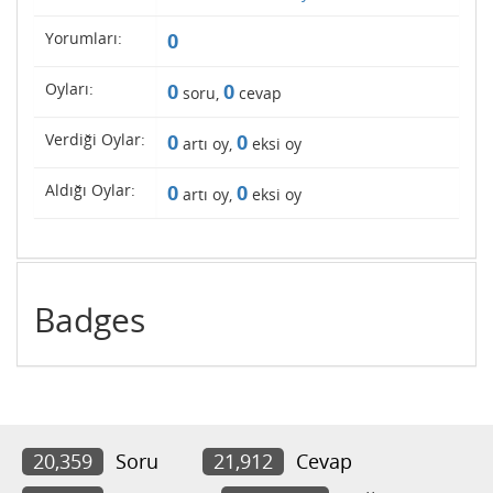
Yorumları:
0
Oyları:
0
0
soru,
cevap
Verdiği Oylar:
0
0
artı oy,
eksi oy
Aldığı Oylar:
0
0
artı oy,
eksi oy
Badges
20,359
Soru
21,912
Cevap