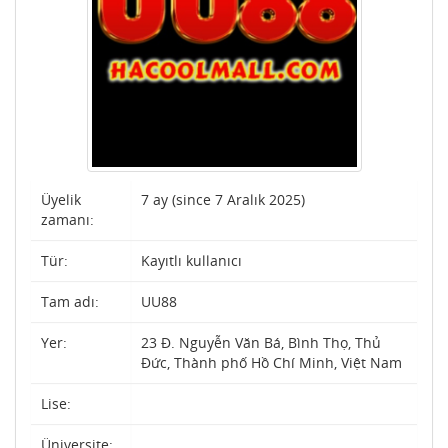
Üyelik
7 ay (since 7 Aralık 2025)
zamanı:
Tür:
Kayıtlı kullanıcı
Tam adı:
UU88
Yer:
23 Đ. Nguyễn Văn Bá, Bình Thọ, Thủ
Đức, Thành phố Hồ Chí Minh, Việt Nam
Lise:
Üniversite: