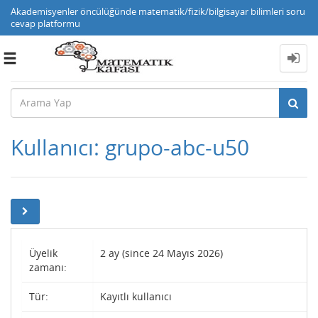
Akademisyenler öncülüğünde matematik/fizik/bilgisayar bilimleri soru
cevap platformu
Toggle
navigation
Kullanıcı: grupo-abc-u50
Üyelik
2 ay (since 24 Mayıs 2026)
zamanı:
Tür:
Kayıtlı kullanıcı