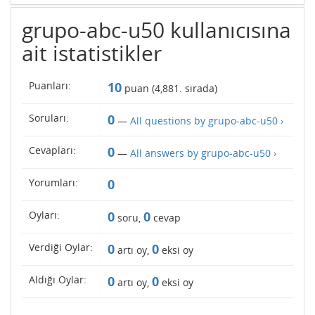
grupo-abc-u50 kullanıcısına
ait istatistikler
Puanları:
10
puan (
4,881
. sırada)
Soruları:
0
—
All questions by grupo-abc-u50 ›
Cevapları:
0
—
All answers by grupo-abc-u50 ›
Yorumları:
0
Oyları:
0
0
soru,
cevap
Verdiği Oylar:
0
0
artı oy,
eksi oy
Aldığı Oylar:
0
0
artı oy,
eksi oy