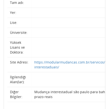
Tam adı:
Yer:
Lise:
Üniversite:
Yüksek
Lisans ve
Doktora:
Site Adresi:
https://modularmudancas.com.br/servicos/m
interestaduais/
İlgilendiği
Alan(lar):
Diğer
Mudança interestadual são paulo para bahia:
Bilgiler:
prazo reais