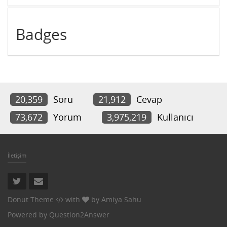
Badges
20,359
Soru
21,912
Cevap
73,672
Yorum
3,975,219
Kullanıcı
İletişim
Donut Theme
with
by
Amiya Sahu
Powered by
Question2Answer