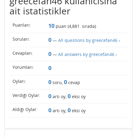
greecefan46 kullanıcısına
ait istatistikler
Puanları:
10
puan (
4,881
. sırada)
Soruları:
0
—
All questions by greecefan46 ›
Cevapları:
0
—
All answers by greecefan46 ›
Yorumları:
0
Oyları:
0
0
soru,
cevap
Verdiği Oylar:
0
0
artı oy,
eksi oy
Aldığı Oylar:
0
0
artı oy,
eksi oy