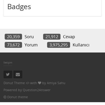
Badges
20,359
Soru
21,912
Cevap
73,672
Yorum
3,975,295
Kullanıcı
İletişim
Donut Theme
with
by
Amiya Sahu
Powered by
Question2Answer
Donut theme