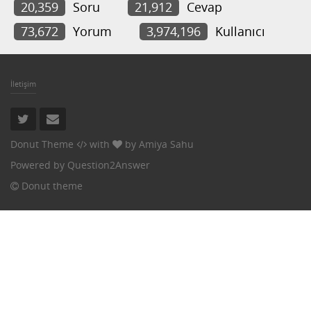
20,359
Soru
21,912
Cevap
73,672
Yorum
3,974,196
Kullanıcı
İletişim
Donut Theme
with
by
Amiya Sahu
Powered by
Question2Answer
Donut theme