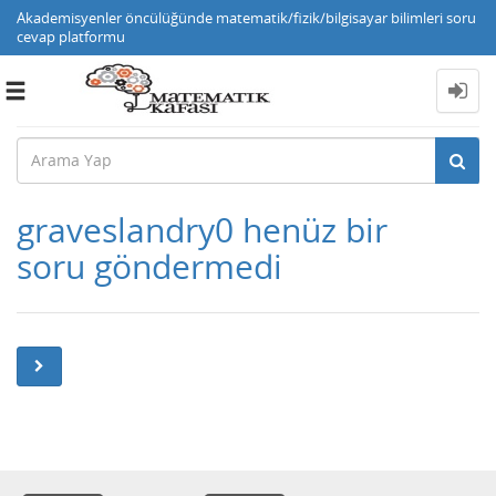
Akademisyenler öncülüğünde matematik/fizik/bilgisayar bilimleri soru
cevap platformu
Toggle
navigation
graveslandry0 henüz bir
soru göndermedi