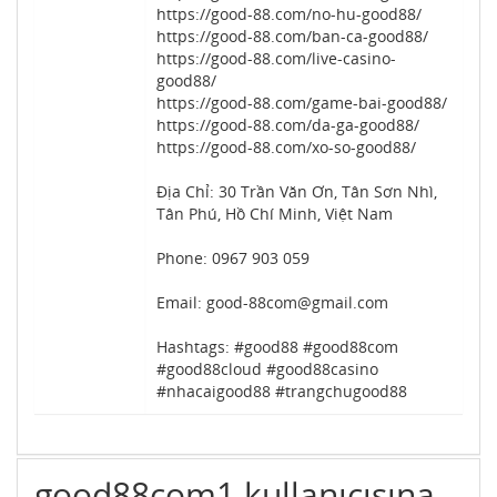
https://good-88.com/no-hu-good88/
https://good-88.com/ban-ca-good88/
https://good-88.com/live-casino-
good88/
https://good-88.com/game-bai-good88/
https://good-88.com/da-ga-good88/
https://good-88.com/xo-so-good88/
Địa Chỉ: 30 Trần Văn Ơn, Tân Sơn Nhì,
Tân Phú, Hồ Chí Minh, Việt Nam
Phone: 0967 903 059
Email: good-88com@gmail.com
Hashtags: #good88 #good88com
#good88cloud #good88casino
#nhacaigood88 #trangchugood88
good88com1 kullanıcısına