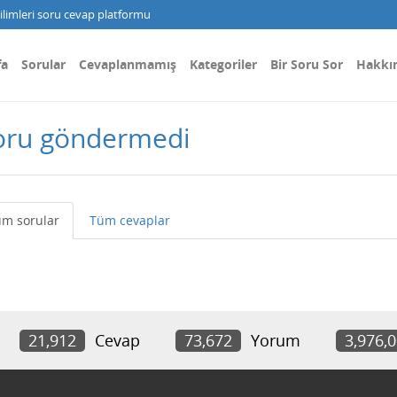
limleri soru cevap platformu
fa
Sorular
Cevaplanmamış
Kategoriler
Bir Soru Sor
Hakkı
oru göndermedi
m sorular
Tüm cevaplar
21,912
Cevap
73,672
Yorum
3,976,