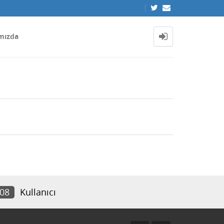
mızda
008
Kullanıcı