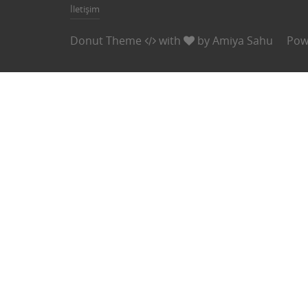
İletişim
Donut Theme
with
by
Amiya Sahu
Pow