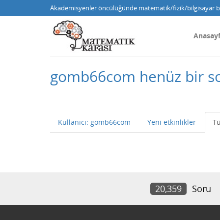
Akademisyenler öncülüğünde matematik/fizik/bilgisayar bi
Anasay
gomb66com henüz bir s
Kullanıcı: gomb66com
Yeni etkinlikler
Tü
20,359
Soru