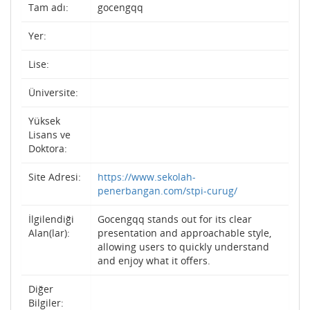
Tam adı:
gocengqq
Yer:
Lise:
Üniversite:
Yüksek
Lisans ve
Doktora:
Site Adresi:
https://www.sekolah-
penerbangan.com/stpi-curug/
İlgilendiği
Gocengqq stands out for its clear
Alan(lar):
presentation and approachable style,
allowing users to quickly understand
and enjoy what it offers.
Diğer
Bilgiler: