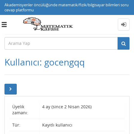
Akademisyenler öncülüğünde matematik/fizik/bilgisayar bilimleri soru
cevap platformu
Toggle
navigation
Kullanıcı: gocengqq
Üyelik
4 ay (since 2 Nisan 2026)
zamanı:
Tür:
Kayıtlı kullanıcı