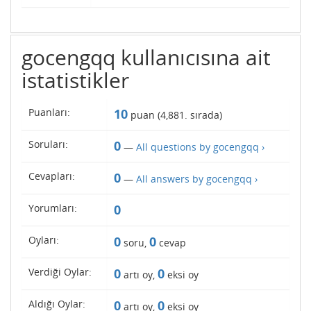
gocengqq kullanıcısına ait
istatistikler
Puanları:
10
puan (
4,881
. sırada)
Soruları:
0
—
All questions by gocengqq ›
Cevapları:
0
—
All answers by gocengqq ›
Yorumları:
0
Oyları:
0
0
soru,
cevap
Verdiği Oylar:
0
0
artı oy,
eksi oy
Aldığı Oylar:
0
0
artı oy,
eksi oy