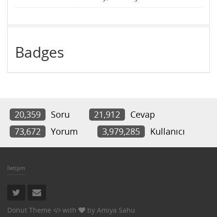
Badges
20,359
Soru
21,912
Cevap
73,672
Yorum
3,979,285
Kullanıcı
İletişim
Donut Theme
with
by
Amiya Sahu